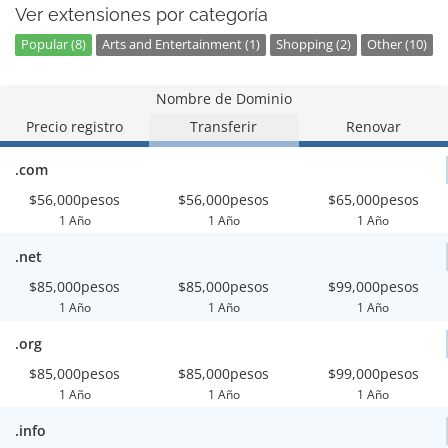
Ver extensiones por categoría
Popular (8)
Arts and Entertainment (1)
Shopping (2)
Other (10)
Nombre de Dominio
Precio registro
Transferir
Renovar
.com
$56,000pesos
$56,000pesos
$65,000pesos
1 Año
1 Año
1 Año
.net
$85,000pesos
$85,000pesos
$99,000pesos
1 Año
1 Año
1 Año
.org
$85,000pesos
$85,000pesos
$99,000pesos
1 Año
1 Año
1 Año
.info