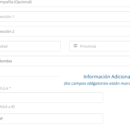
Información Adiciona
(los campos obligatorios están mar
DULA *
DULA o ID