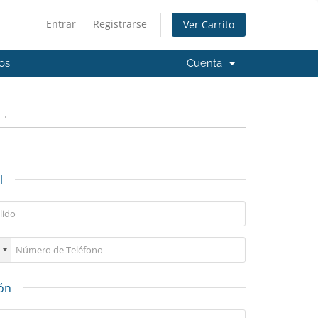
Entrar
Registrarse
Ver Carrito
os
Cuenta
.
l
ión