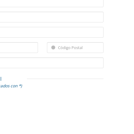
l
cados con *)