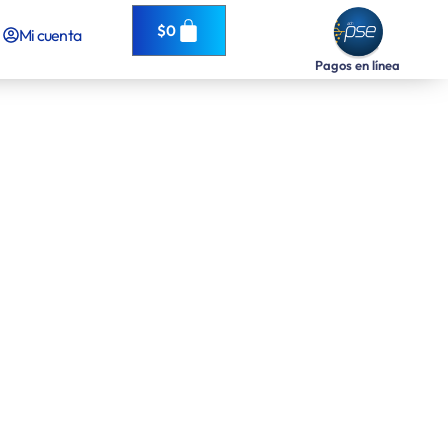
$
0
Mi cuenta
Pagos en línea