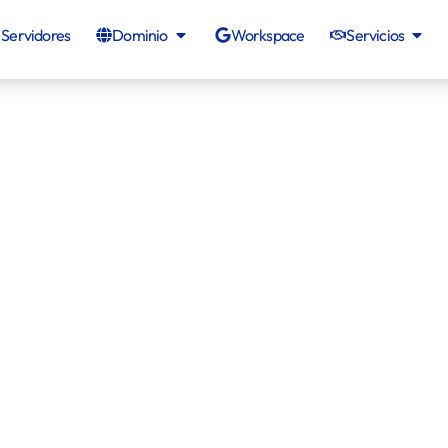
Servidores
Dominio
Workspace
Servicios