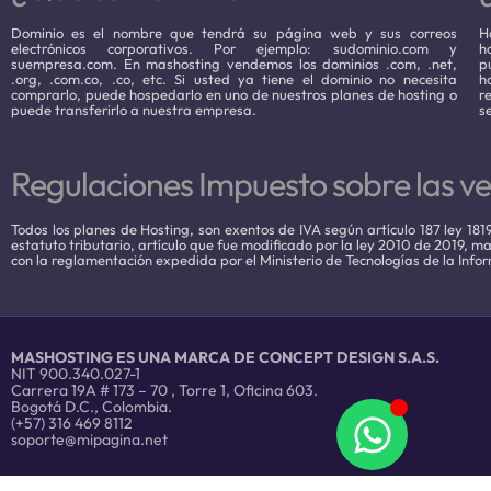
Dominio es el nombre que tendrá su página web y sus correos
H
electrónicos corporativos. Por ejemplo: sudominio.com y
h
suempresa.com. En mashosting vendemos los dominios .com, .net,
p
.org, .com.co, .co, etc. Si usted ya tiene el dominio no necesita
h
comprarlo, puede hospedarlo en uno de nuestros planes de hosting o
r
puede transferirlo a nuestra empresa.
s
Regulaciones Impuesto sobre las v
Todos los planes de Hosting, son exentos de IVA según artículo 187 ley 181
estatuto tributario, artículo que fue modificado por la ley 2010 de 2019, m
con la reglamentación expedida por el Ministerio de Tecnologías de la Inf
MASHOSTING ES UNA MARCA DE CONCEPT DESIGN S.A.S.
NIT 900.340.027-1
Carrera 19A # 173 – 70 , Torre 1, Oficina 603.
Bogotá D.C., Colombia.
(+57) 316 469 8112
soporte@mipagina.net