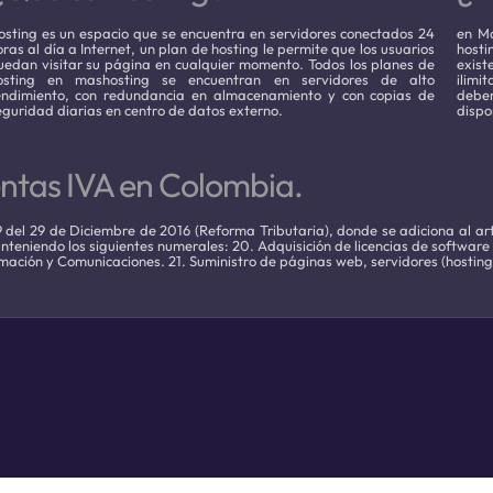
osting es un espacio que se encuentra en servidores conectados 24
en Ma
oras al día a Internet, un plan de hosting le permite que los usuarios
host
uedan visitar su página en cualquier momento. Todos los planes de
exist
osting en mashosting se encuentran en servidores de alto
ilimi
endimiento, con redundancia en almacenamiento y con copias de
deben
eguridad diarias en centro de datos externo.
dispo
entas IVA en Colombia.
9 del 29 de Diciembre de 2016 (Reforma Tributaria), donde se adiciona al artí
anteniendo los siguientes numerales: 20. Adquisición de licencias de software
ormación y Comunicaciones. 21. Suministro de páginas web, servidores (hostin