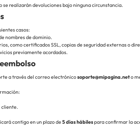
no se realizarán devoluciones bajo ninguna circunstancia.
es
uientes casos:
 de nombres de dominio.
ios, como certificados SSL, copias de seguridad externas o dir
rvicios previamente acordados.
 Reembolso
orte a través del correo electrónico
soporte@mipagina.net
o me
formación:
 cliente.
icará contigo en un plazo de
5 días hábiles
para confirmar la ac