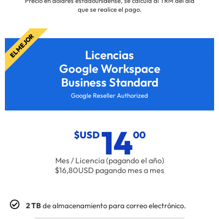
Precio en dólares estadounidense, se calcula al TRM del día
que se realice el pago.
EL MEJOR
Licencias
Google Workspace
Business Standard
Google Reseller Authorized
14
$USD
00
Mes / Licencia (pagando el año)
$16,80USD pagando mes a mes
2 TB
de almacenamiento para correo electrónico.