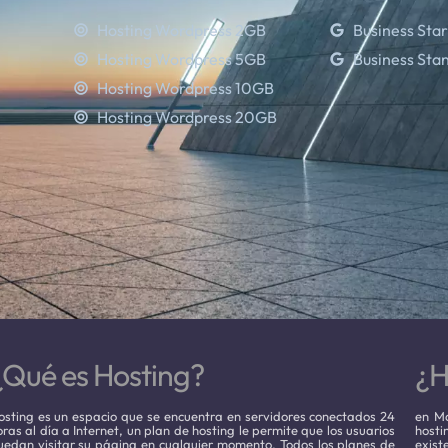
Hosting Wordpress 2GB
Business Star
Hosting Wordpress 5GB
Business Sta
Hosting Wordpress 10GB
Hosting Wordpress 20GB
¿Qué es Hosting?
¿H
osting es un espacio que se encuentra en servidores conectados 24
en Ma
oras al día a Internet, un plan de hosting le permite que los usuarios
host
uedan visitar su página en cualquier momento. Todos los planes de
exist