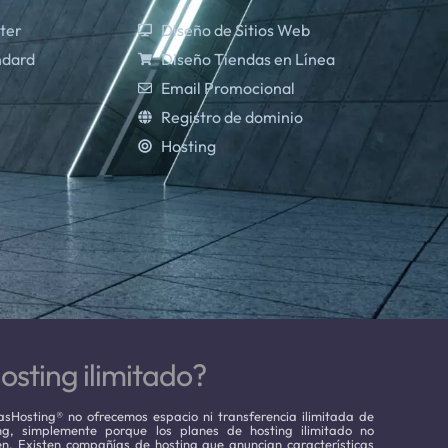
ter
Diseño de Sitios Web
ndard
Diseño Tiendas en Línea
Email Promocional
Registro de dominio
Hosting
osting ilimitado?
sHosting® no ofrecemos espacio ni transferencia ilimitada de
ing, simplemente porque los planes de hosting ilimitado no
en. Existen compañías de hosting que anuncian características