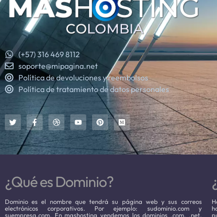
(+57) 316 469 8112
soporte@mipagina.net
Política de devoluciones y reembolsos
Política de tratamiento de datos personales
¿Qué es Dominio?
Dominio es el nombre que tendrá su página web y sus correos
H
electrónicos corporativos. Por ejemplo: sudominio.com y
h
suempresa.com. En mashosting vendemos los dominios .com, .net,
p