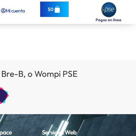
$
0
Mi cuenta
Pagos en línea
os Bre-B, o Wompi PSE
pace
Servicios Web