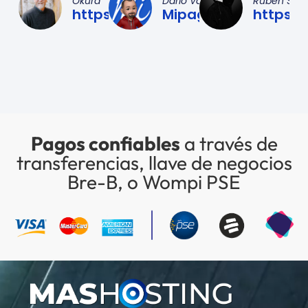
Okura
Darío Vargas
Rubén Sal
https://okura.com.co
Mipagina.net
https:
Pagos confiables
a través de
transferencias, llave de negocios
Bre-B, o Wompi PSE