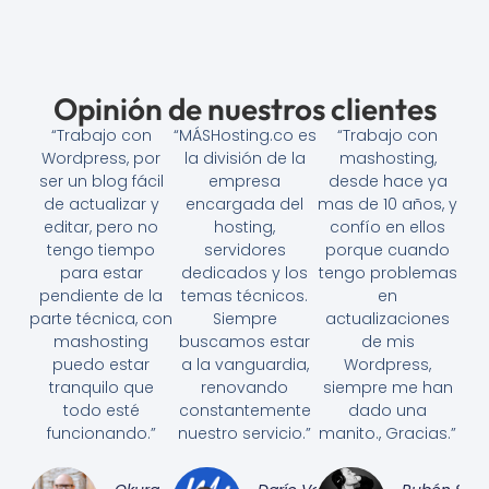
Opinión de nuestros clientes
“Trabajo con
“MÁSHosting.co es
“Trabajo con
Wordpress, por
la división de la
mashosting,
ser un blog fácil
empresa
desde hace ya
de actualizar y
encargada del
mas de 10 años, y
editar, pero no
hosting,
confío en ellos
tengo tiempo
servidores
porque cuando
para estar
dedicados y los
tengo problemas
pendiente de la
temas técnicos.
en
parte técnica, con
Siempre
actualizaciones
mashosting
buscamos estar
de mis
puedo estar
a la vanguardia,
Wordpress,
tranquilo que
renovando
siempre me han
todo esté
constantemente
dado una
funcionando.”
nuestro servicio.”
manito., Gracias.”